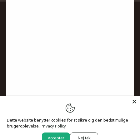
Servicevilkår
Menu
SAMKØB by JAMAS
Dette website benytter cookies for at sikre dig den bedst mulige
brugeroplevelse.
Privacy Policy
Accepter
Nej tak
© 2026
JAMAS Wine
. Drevet af Shopify