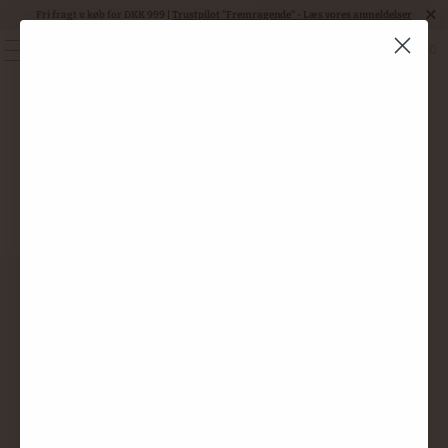
Fri fragt v. køb for DKK 999 |
Trustpilot "Fremragende" - Læs vores anmeldelser
0
MENU