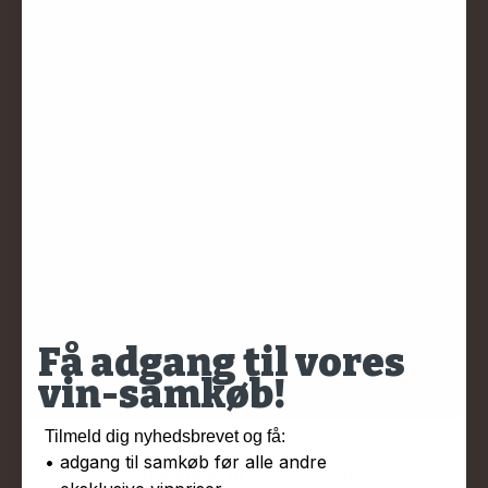
Nu er vi klar til at udvide vores samkøbsunivers. Ikke blot med flere
spanske samkøb, men også med små og innovative vinmagere fra hele
Europa.
Når vi har udvalgt vingård og vine, åbner vinmageren kælderen for dine
reservationer. Dermed kan vi skære mellemled og lageromkostninger
væk, og køre vinene direkte til Danmark og hjem til dig.
På den måde er du sikret vin til den skarpest mulige pris og altid ca. 20 %
under markedsprisen.
Vi er din garant for kvaliteten, og har 100 % tilfredshedgaranti på samtlige
vine, du bestiller.
Få adgang til vores
vin-samkøb!
Tilmeld dig nyhedsbrevet og få:
• adgang til samkøb før alle andre
Velkommen til JAMAS Wine