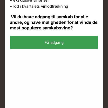
• eksklusive vinpriser
Husk at du skal være min. 18 år for at handle på
• lod i kvartalets vinlodtrækning
www.jamaswine.com
Hvordan fungerer Samkøb by JAMAS?
Vil du have adgang til samkøb for alle
Jeg er 18+
Jeg er under 18
andre, og have muligheden for at vinde de
mest populære samkøbsvine?
Få adgang