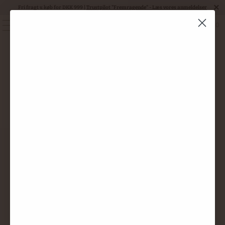
Fri fragt v. køb for DKK 999 |
Trustpilot "Fremragende" - Læs vores anmeldelser
0
MENU
91 - 96 pts. Tim
Atkin