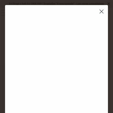
Fri fragt v. køb for DKK 999 |
Trustpilot "Fremragende" - Læs vores anmeldelser
0
MENU
90 - 94 pts. Robert
Parker, Guida de
Vinos ABC, Guia
Penin