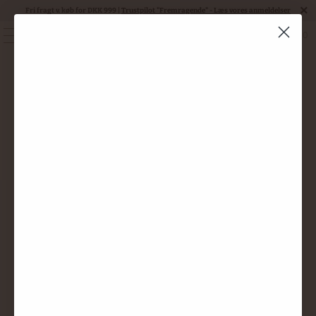
Fri fragt v. køb for DKK 999 |
Trustpilot "Fremragende" - Læs vores anmeldelser
0
MENU
4,2 Vivino