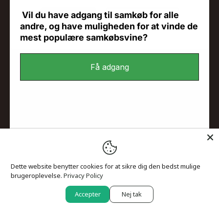
Vil du have adgang til samkøb for alle
Jeg er 18+
Jeg er under 18
andre, og have muligheden for at vinde de
mest populære samkøbsvine?
Servicevilkår
Få adgang
Menu
SAMKØB by JAMAS
Dette website benytter cookies for at sikre dig den bedst mulige
brugeroplevelse.
Privacy Policy
© 2026
JAMAS Wine
. Drevet af Shopify
Accepter
Nej tak